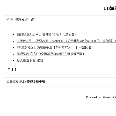
UB游戏
论坛
› 管理友链申请
如何登录新版网页/登陆器/论坛？
(0篇回复)
关于B站用户"雪羽若可_Channel"的《关于我与UB之间存在的一些问题
UB游戏社区行为规范手册【2024年12月2日】
(0篇回复)
僵尸逃跑 官方QQ交流群及Steam官方组
(0篇回复)
新人报道
(4篇回复)
页:
[1]
查看完整版本:
管理友链申请
Powered by
Discuz! X5