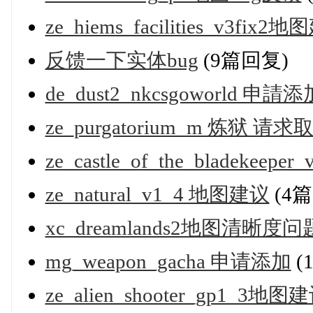
ze_hiems_facilities_v3fix2
反馈一下实体bug
(9篇回复)
de_dust2_nkcsgoworld 申請添
ze_purgatorium_m 炼狱 请
ze_castle_of_the_bladekeep
ze_natural_v1_4 地图建议
(4
xc_dreamlands2地图清晰度问
mg_weapon_gacha 申请添加
(
ze_alien_shooter_gp1_3地图