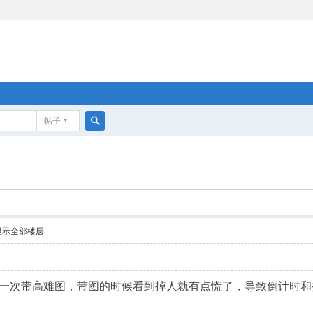
帖子
搜
索
显示全部楼层
一次带高难图，带图的时候看到掉人就有点慌了，导致倒计时和