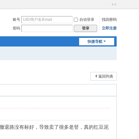
切
换
账号
自动登录
找回密码
到
宽
密码
立即注册
登录
版
快捷导航
返回列表
撤退路没有标好，导致卖了很多老登，真的红豆泥