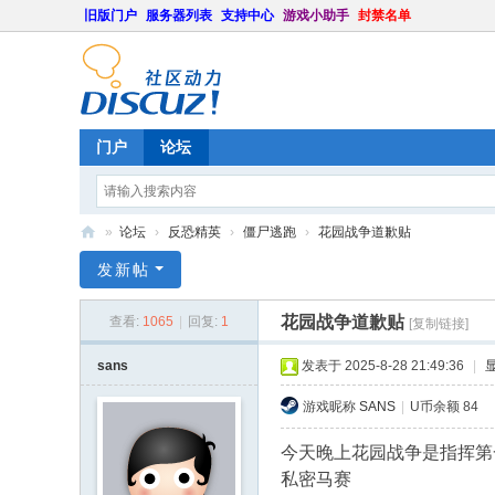
旧版门户
服务器列表
支持中心
游戏小助手
封禁名单
门户
论坛
»
论坛
›
反恐精英
›
僵尸逃跑
›
花园战争道歉贴
U
发新帖
B
花园战争道歉贴
查看:
1065
|
回复:
1
[复制链接]
游
戏
sans
发表于 2025-8-28 21:49:36
|
社
游戏昵称
SANS
|
U币余额 84
区
今天晚上花园战争是指挥第
私密马赛