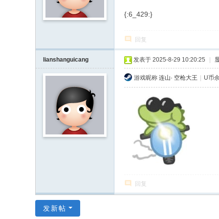
{:6_429:}
回复
lianshanguicang
发表于 2025-8-29 10:20:25
|
游戏昵称
连山· 空枪大王
|
U币余
回复
发新帖