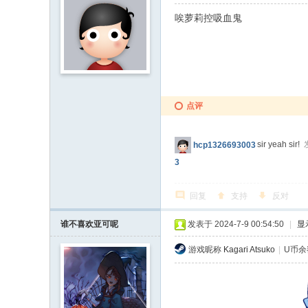
唉萝莉控吸血鬼
点评
sir yeah sir!
hcp1326693003
3
回复
支持
反对
谁不喜欢亚可呢
发表于 2024-7-9 00:54:50
|
显
游戏昵称
Kagari Atsuko
|
U币余额