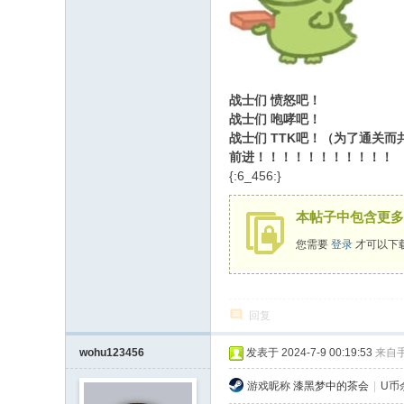
战士们 愤怒吧！
战士们 咆哮吧！
战士们 TTK吧！（为了通关而共
前进！！！！！！！！！！！
{:6_456:}
本帖子中包含更多
您需要
登录
才可以下
回复
wohu123456
发表于 2024-7-9 00:19:53
来自
游戏昵称
漆黑梦中的茶会
|
U币余