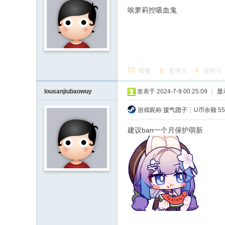
唉萝莉控吸血鬼
回复
支持
1
反对
0
lousanjiubaowuy
发表于 2024-7-9 00:25:09
|
显
游戏昵称
援气团子
|
U币余额 55
建议ban一个月保护萌新