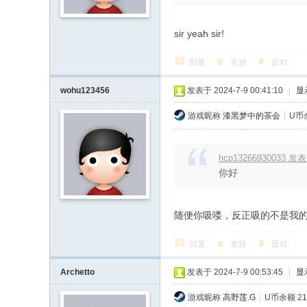
sir yeah sir!
回复
支持
反对
wohu123456
发表于 2024-7-9 00:41:10
|
显
游戏昵称
漆黑梦中的茶会
|
U币余
hcp13266930033 发表于
你好
随便你吸喽，反正吸的不是我
回复
支持
反对
Archetto
发表于 2024-7-9 00:53:45
|
显
游戏昵称
高野莲.G
|
U币余额 21