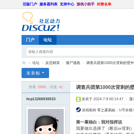
旧版门户
服务器列表
支持中心
游戏小助手
封禁名单
门户
论坛
»
论坛
›
反恐精英
›
僵尸逃跑
›
调查兵团第1000次背刺的壁外调
U
发新帖
B
调查兵团第1000次背刺的
查看:
3680
|
回复:
41
游
戏
hcp13266930033
发表于 2024-7-9 00:14:47
|
显
社
游戏昵称
零之露易絲
|
U币余额 8
区
第一幕独白：我对指挥说
我要做出选择了（断后or背刺