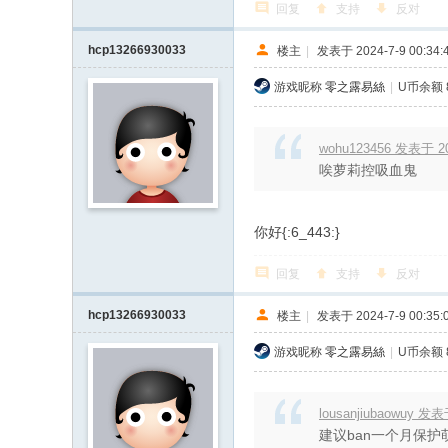
回复
支持
反对
hcp13266930033
楼主
|
发表于 2024-7-9 00:34:
游戏昵称
零之露易絲
|
U币余额 8
wohu123456 发表于 202
唉萝莉控吸血鬼
你好{:6_443:}
回复
支持
反对
hcp13266930033
楼主
|
发表于 2024-7-9 00:35:
游戏昵称
零之露易絲
|
U币余额 8
lousanjiubaowuy 发表于
建议ban一个月保护