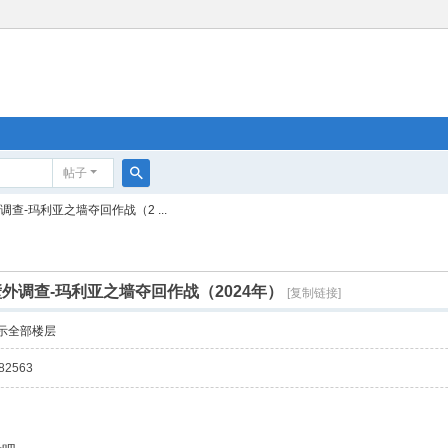
帖子
搜
查-玛利亚之墙夺回作战（2 ...
索
壁外调查-玛利亚之墙夺回作战（2024年）
[复制链接]
示全部楼层
2563
）