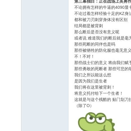
第三幕独白：正在战场上英勇
不论拥有怎样的牛逼的4090
不论过着怎样经验十足的KZ身
都和被刀刃刺穿身体没有区别
结局都是被背刺
那么断后是否没有意义呢
或者说 难道我们的断后就是毫
那些死断的同伴也是吗
那些被牺牲的防化服也毫无意
不！不对！
那些战士们的意义 将由我们赋
那些勇敢的死断者 那些可悲的
我们之所以能这么想
是因为我们是生者
我们将在这里被背刺！
将意义托付给下一个生者！
这就是与这个残酷的 贴门划刀
（除了O）