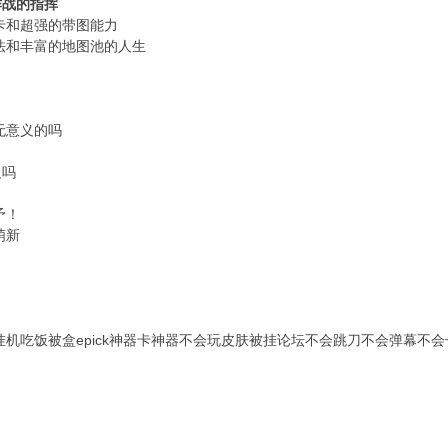
作战的指挥
显卡和超强的带图能力
法和丰富的地图池的人生
无意义的吗
义吗
予！
萌新
挂机吃饭被盒epick神器卡神器不会玩皮肤被挂论坛不会跳刀不会弹幕不