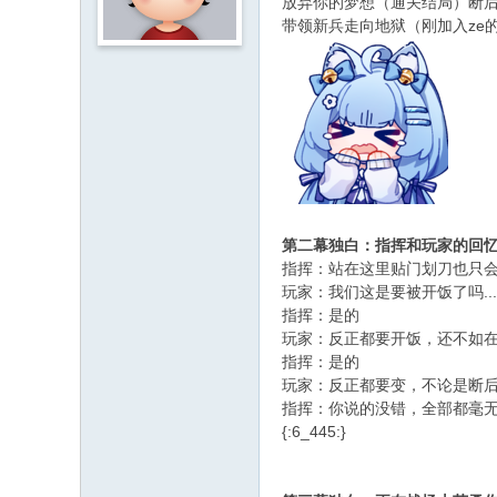
放弃你的梦想（通关结局）断
带领新兵走向地狱（刚加入ze
第二幕独白：指挥和玩家的回
指挥：站在这里贴门划刀也只会
玩家：我们这是要被开饭了吗....
指挥：是的
玩家：反正都要开饭，还不如在断后
指挥：是的
玩家：反正都要变，不论是断后被
指挥：你说的没错，全部都毫
{:6_445:}