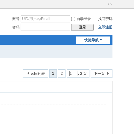
切
换
账号
自动登录
找回密码
到
宽
密码
立即注册
登录
版
快捷导航
返回列表
1
2
/ 2 页
下一页