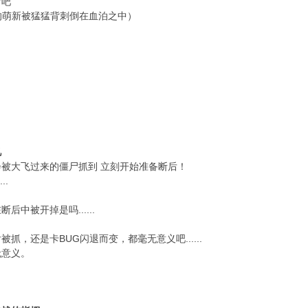
后吧
的萌新被猛猛背刺倒在血泊之中）
忆
被大飞过来的僵尸抓到 立刻开始准备断后！
..
中被开掉是吗......
抓，还是卡BUG闪退而变，都毫无意义吧......
无意义。