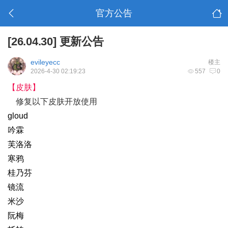
官方公告
[26.04.30] 更新公告
evileyecc
楼主
2026-4-30 02:19:23
557
0
【皮肤】
修复以下皮肤开放使用
gloud
吟霖
芙洛洛
寒鸦
桂乃芬
镜流
米沙
阮梅