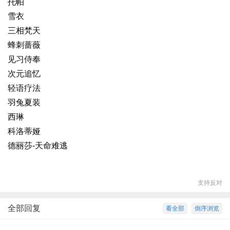
托帕
雪衣
三相梵天
蜂刺蔷薇
见习侍奉
次元追忆
轻语疗法
羽兔夏装
西琳
科洛蒂娅
德丽莎-天命难逃
支持
反对
全部回复
看全部
倒序浏览