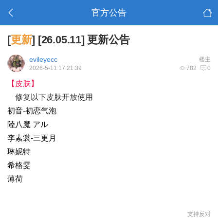
官方公告
[
更新
]
[26.05.11] 更新公告
evileyecc
楼主
2026-5-11 17:21:39
782
0
【皮肤】
修复以下皮肤开放使用
初音-初恋气泡
陸八魔 アル
李素裳-三更月
琳妮特
希格雯
薄荷
支持
反对